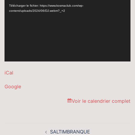
vidéo
Télécharger le fichier: https://www.kosmaclub.com/wp-
content/uploads/2024/06/DJ.webm?_=2
iCal
Google
Voir le calendrier complet
Navigation
SALTIMBRANQUE