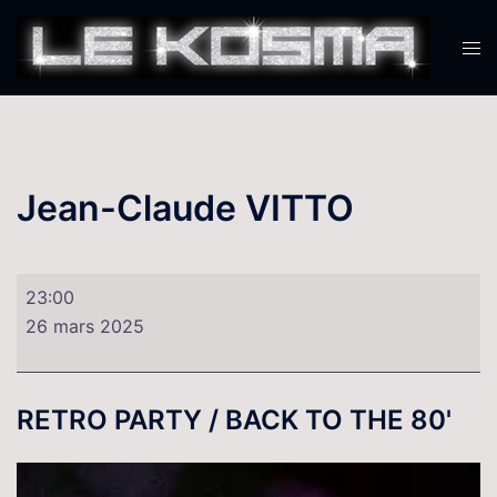
Aller
au
Ouvr
contenu
le
men
Jean-Claude VITTO
Jean-
23:00
Claude
26 mars 2025
VITTO
RETRO PARTY / BACK TO THE 80'
Lecteur