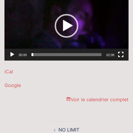
vidéo
00:00
02:08
iCal
Google
Voir le calendrier complet
Navigation
NO LIMIT