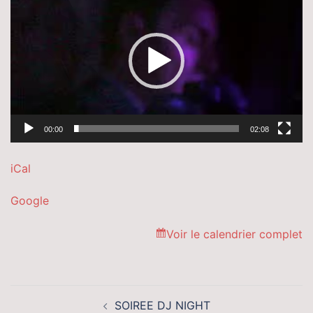
vidéo
00:00
02:08
iCal
Google
Voir le calendrier complet
Navigation
SOIREE DJ NIGHT