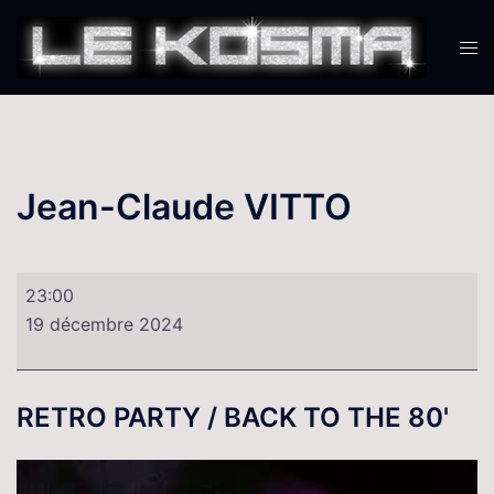
Aller
au
Ouvr
contenu
le
men
Jean-Claude VITTO
Jean-
23:00
Claude
19 décembre 2024
VITTO
RETRO PARTY / BACK TO THE 80'
Lecteur